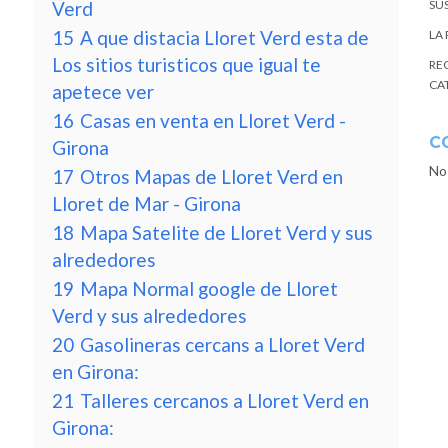
Verd
SU
15
A que distacia Lloret Verd esta de
LA
Los sitios turisticos que igual te
RE
CA
apetece ver
16
Casas en venta en Lloret Verd -
C
Girona
No
17
Otros Mapas de Lloret Verd en
Lloret de Mar - Girona
18
Mapa Satelite de Lloret Verd y sus
alrededores
19
Mapa Normal google de Lloret
Verd y sus alrededores
20
Gasolineras cercans a Lloret Verd
en Girona:
21
Talleres cercanos a Lloret Verd en
Girona: