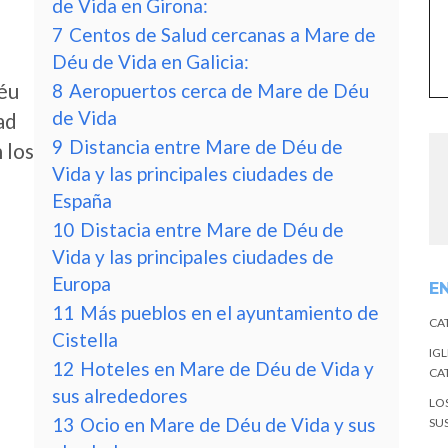
de Vida en Girona:
7
Centos de Salud cercanas a Mare de
Déu de Vida en Galicia:
Déu
8
Aeropuertos cerca de Mare de Déu
de Vida
ad
9
Distancia entre Mare de Déu de
 los
Vida y las principales ciudades de
España
10
Distacia entre Mare de Déu de
Vida y las principales ciudades de
Europa
E
11
Más pueblos en el ayuntamiento de
CA
Cistella
IGL
12
Hoteles en Mare de Déu de Vida y
CA
sus alrededores
LO
13
Ocio en Mare de Déu de Vida y sus
SU