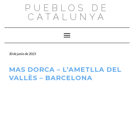
Saltar
PUEBLOS DE
al
CATALUNYA
contenido
Cambiar modo de navegación
30 de junio de 2023
MAS DORCA – L’AMETLLA DEL
VALLÈS – BARCELONA