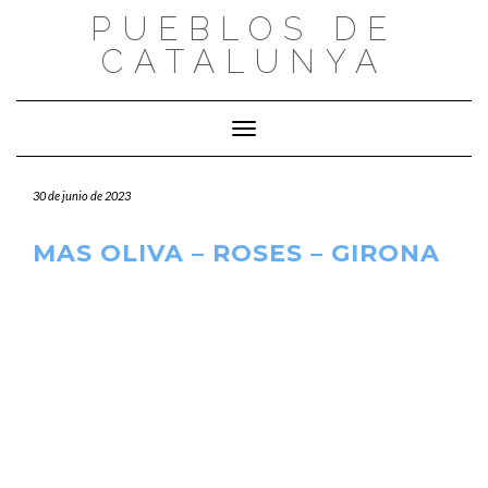
Saltar
PUEBLOS DE
al
CATALUNYA
contenido
Cambiar modo de navegación
30 de junio de 2023
MAS OLIVA – ROSES – GIRONA