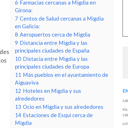
6
Farmacias cercanas a Migdia en
Girona:
7
Centos de Salud cercanas a Migdia
en Galicia:
8
Aeropuertos cerca de Migdia
9
Distancia entre Migdia y las
principales ciudades de España
edes
10
Distacia entre Migdia y las
tos
principales ciudades de Europa
11
Más pueblos en el ayuntamiento de
Aiguaviva
12
Hoteles en Migdia y sus
E
alrededores
CA
13
Ocio en Migdia y sus alrededores
IGL
14
Estaciones de Esqui cerca de
CA
Migdia
LO