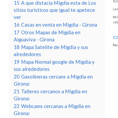
SU
15
A que distacia Migdia esta de Los
sitios turisticos que igual te apetece
LA
ver
RE
CA
16
Casas en venta en Migdia - Girona
17
Otros Mapas de Migdia en
C
Aiguaviva - Girona
No
18
Mapa Satelite de Migdia y sus
alrededores
19
Mapa Normal google de Migdia y
sus alrededores
20
Gasolineras cercans a Migdia en
Girona:
21
Talleres cercanos a Migdia en
Girona:
22
Webcams cercanas a Migdia en
Girona: