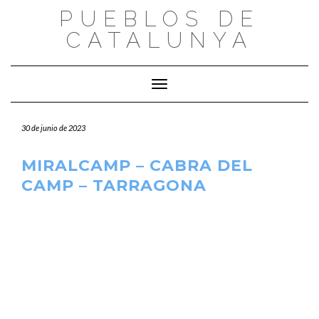
Saltar
PUEBLOS DE
al
CATALUNYA
contenido
Cambiar modo de navegación
30 de junio de 2023
MIRALCAMP – CABRA DEL
CAMP – TARRAGONA