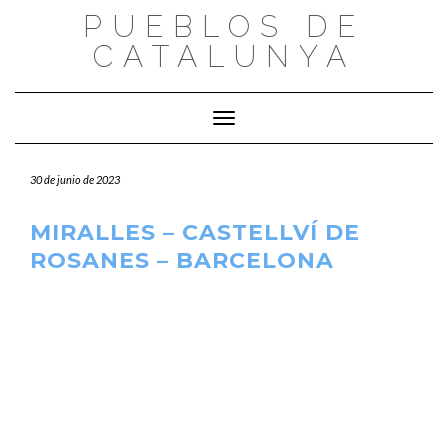
Saltar
PUEBLOS DE
al
CATALUNYA
contenido
Cambiar modo de navegación
30 de junio de 2023
MIRALLES – CASTELLVÍ DE
ROSANES – BARCELONA