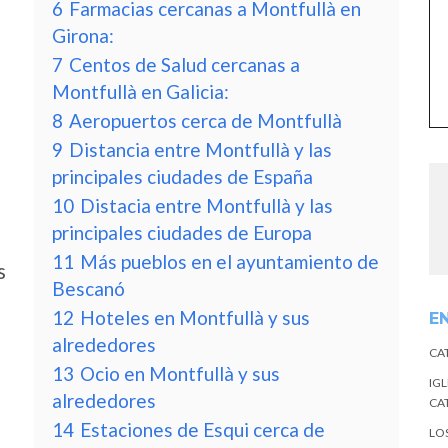
6
Farmacias cercanas a Montfullà en
Girona:
7
Centos de Salud cercanas a
Montfullà en Galicia:
8
Aeropuertos cerca de Montfullà
9
Distancia entre Montfullà y las
principales ciudades de España
10
Distacia entre Montfullà y las
principales ciudades de Europa
11
Más pueblos en el ayuntamiento de
s
Bescanó
12
Hoteles en Montfullà y sus
E
alrededores
CA
13
Ocio en Montfullà y sus
IGL
alrededores
CA
14
Estaciones de Esqui cerca de
LO