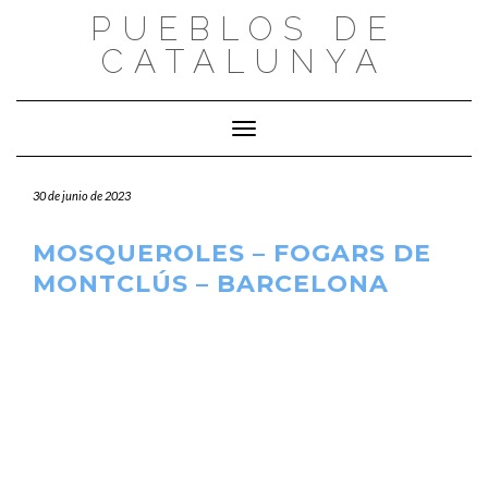
Saltar
PUEBLOS DE
al
CATALUNYA
contenido
Cambiar modo de navegación
30 de junio de 2023
MOSQUEROLES – FOGARS DE
MONTCLÚS – BARCELONA