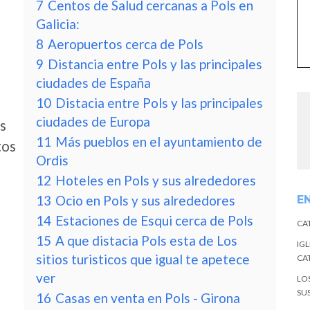
7
Centos de Salud cercanas a Pols en
Galicia:
8
Aeropuertos cerca de Pols
9
Distancia entre Pols y las principales
ciudades de España
10
Distacia entre Pols y las principales
ciudades de Europa
s
11
Más pueblos en el ayuntamiento de
tos
Ordis
12
Hoteles en Pols y sus alrededores
13
Ocio en Pols y sus alrededores
E
14
Estaciones de Esqui cerca de Pols
CA
15
A que distacia Pols esta de Los
IGL
sitios turisticos que igual te apetece
CA
ver
LO
SU
16
Casas en venta en Pols - Girona