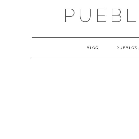
Saltar
PUEBL
al
contenido
BLOG
PUEBLOS