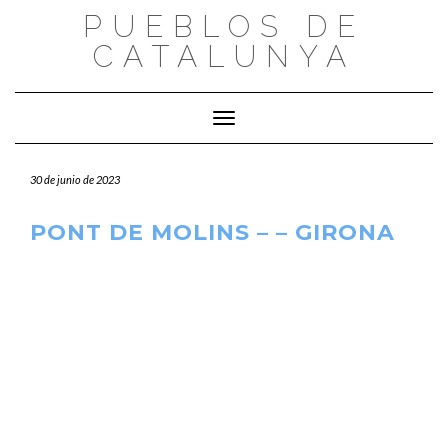
Saltar
PUEBLOS DE
al
CATALUNYA
contenido
Cambiar modo de navegación
30 de junio de 2023
PONT DE MOLINS – – GIRONA