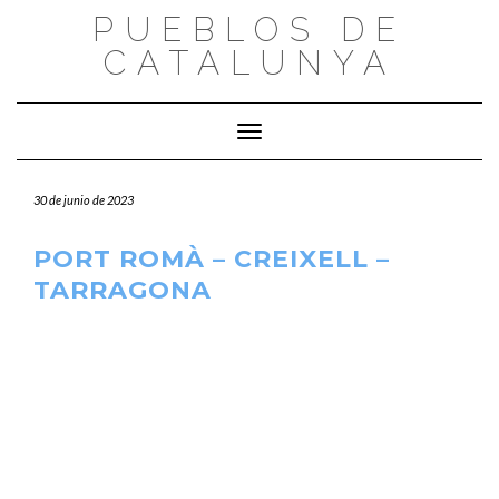
Saltar
PUEBLOS DE
al
CATALUNYA
contenido
Cambiar modo de navegación
30 de junio de 2023
PORT ROMÀ – CREIXELL –
TARRAGONA