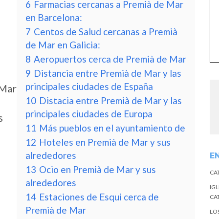
6
Farmacias cercanas a Premià de Mar
en Barcelona:
7
Centos de Salud cercanas a Premià
de Mar en Galicia:
8
Aeropuertos cerca de Premià de Mar
9
Distancia entre Premià de Mar y las
principales ciudades de España
 Mar
10
Distacia entre Premià de Mar y las
principales ciudades de Europa
s
11
Más pueblos en el ayuntamiento de
12
Hoteles en Premià de Mar y sus
alrededores
E
13
Ocio en Premià de Mar y sus
CA
alrededores
IGL
14
Estaciones de Esqui cerca de
CA
Premià de Mar
LO