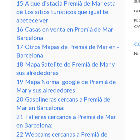
SU
15
A que distacia Premià de Mar esta
de Los sitios turisticos que igual te
LA
apetece ver
RE
CA
16
Casas en venta en Premià de Mar -
Barcelona
C
17
Otros Mapas de Premià de Mar en -
No
Barcelona
18
Mapa Satelite de Premià de Mar y
sus alrededores
19
Mapa Normal google de Premià de
Mar y sus alrededores
20
Gasolineras cercans a Premià de
Mar en Barcelona:
21
Talleres cercanos a Premià de Mar
en Barcelona:
22
Webcams cercanas a Premià de