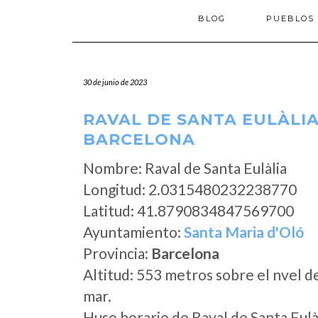
BLOG
PUEBLOS
30 de junio de 2023
RAVAL DE SANTA EULÀLIA
BARCELONA
Nombre: Raval de Santa Eulàlia
Longitud: 2.0315480232238770
Latitud: 41.8790834847569700
Ayuntamiento:
Santa Maria d'Oló
Provincia:
Barcelona
Altitud: 553 metros sobre el nvel d
mar.
Huso horario de Raval de Santa Eulà