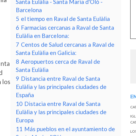
Santa Eulàlia - Santa Maria d'Oló -
Barcelona
5
el tiempo en Raval de Santa Eulàlia
6
Farmacias cercanas a Raval de Santa
Eulàlia en Barcelona:
7
Centos de Salud cercanas a Raval de
Santa Eulàlia en Galicia:
8
Aeropuertos cerca de Raval de
anta
Santa Eulàlia
ad
9
Distancia entre Raval de Santa
 los
Eulàlia y las principales ciudades de
España
E
10
Distacia entre Raval de Santa
CA
Eulàlia y las principales ciudades de
IGL
Europa
CA
11
Más pueblos en el ayuntamiento de
LO