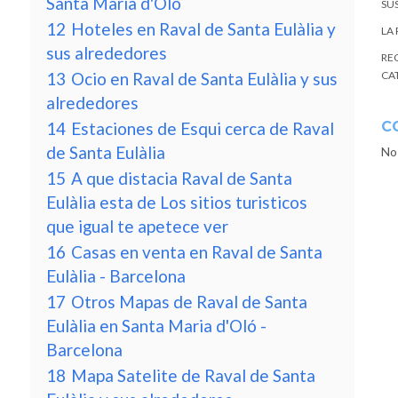
Santa Maria d'Oló
SU
12
Hoteles en Raval de Santa Eulàlia y
LA
sus alrededores
RE
13
Ocio en Raval de Santa Eulàlia y sus
CA
alrededores
14
Estaciones de Esqui cerca de Raval
C
de Santa Eulàlia
No
15
A que distacia Raval de Santa
Eulàlia esta de Los sitios turisticos
que igual te apetece ver
16
Casas en venta en Raval de Santa
Eulàlia - Barcelona
17
Otros Mapas de Raval de Santa
Eulàlia en Santa Maria d'Oló -
Barcelona
18
Mapa Satelite de Raval de Santa