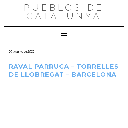
Saltar
PUEBLOS DE
al
CATALUNYA
contenido
Cambiar modo de navegación
30 de junio de 2023
RAVAL PARRUCA – TORRELLES
DE LLOBREGAT – BARCELONA