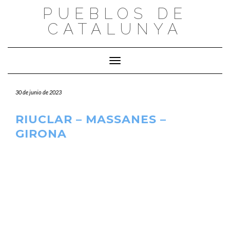
Saltar
PUEBLOS DE
al
CATALUNYA
contenido
Cambiar modo de navegación
30 de junio de 2023
RIUCLAR – MASSANES –
GIRONA