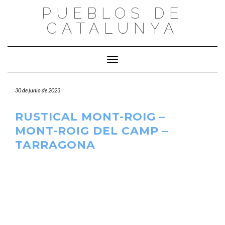
Saltar
PUEBLOS DE
al
CATALUNYA
contenido
Cambiar modo de navegación
30 de junio de 2023
RUSTICAL MONT-ROIG –
MONT-ROIG DEL CAMP –
TARRAGONA