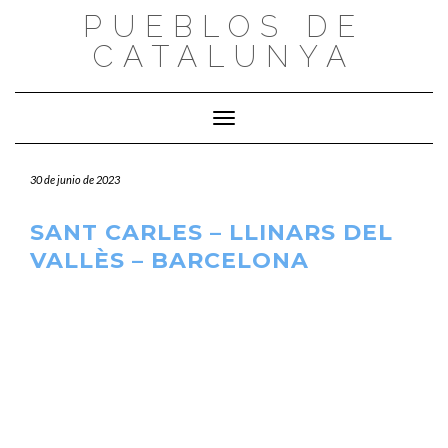
Saltar
PUEBLOS DE
al
CATALUNYA
contenido
Cambiar modo de navegación
30 de junio de 2023
SANT CARLES – LLINARS DEL
VALLÈS – BARCELONA