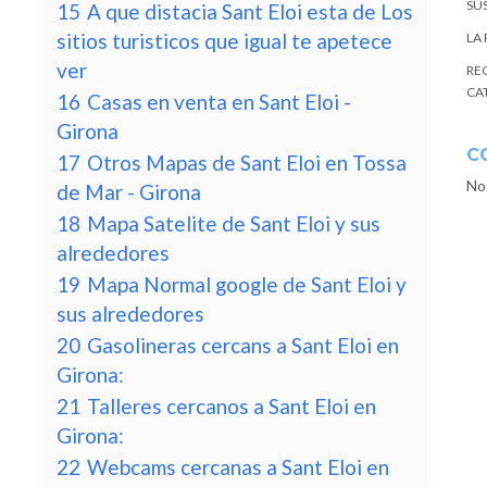
SU
15
A que distacia Sant Eloi esta de Los
sitios turisticos que igual te apetece
LA
ver
RE
CA
16
Casas en venta en Sant Eloi -
Girona
C
17
Otros Mapas de Sant Eloi en Tossa
No
de Mar - Girona
18
Mapa Satelite de Sant Eloi y sus
alrededores
19
Mapa Normal google de Sant Eloi y
sus alrededores
20
Gasolineras cercans a Sant Eloi en
Girona:
21
Talleres cercanos a Sant Eloi en
Girona:
22
Webcams cercanas a Sant Eloi en