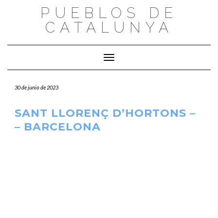
Saltar
PUEBLOS DE
al
CATALUNYA
contenido
Cambiar modo de navegación
30 de junio de 2023
SANT LLORENÇ D’HORTONS –
– BARCELONA