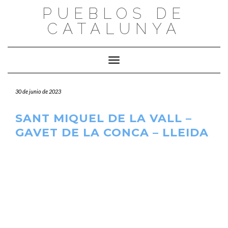
Saltar
PUEBLOS DE
al
CATALUNYA
contenido
Cambiar modo de navegación
30 de junio de 2023
SANT MIQUEL DE LA VALL –
GAVET DE LA CONCA – LLEIDA