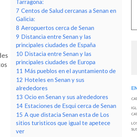
Tarragona:
7
Centos de Salud cercanas a Senan en
Galicia:
8
Aeropuertos cerca de Senan
9
Distancia entre Senan y las
principales ciudades de España
10
Distacia entre Senan y las
des
principales ciudades de Europa
tos
11
Más pueblos en el ayuntamiento de
12
Hoteles en Senan y sus
alrededores
E
13
Ocio en Senan y sus alrededores
CA
14
Estaciones de Esqui cerca de Senan
IGL
15
A que distacia Senan esta de Los
CA
sitios turisticos que igual te apetece
LO
SU
ver