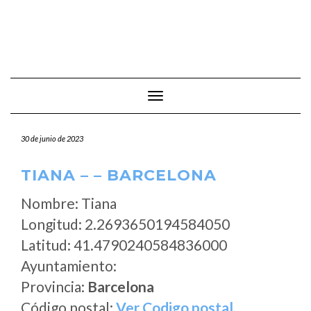
Cambiar modo de navegación
30 de junio de 2023
TIANA – – BARCELONA
Nombre: Tiana
Longitud: 2.2693650194584050
Latitud: 41.4790240584836000
Ayuntamiento:
Provincia:
Barcelona
Código postal:
Ver Codigo postal