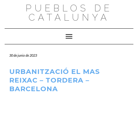
Saltar
PUEBLOS DE
al
CATALUNYA
contenido
Cambiar modo de navegación
30 de junio de 2023
URBANITZACIÓ EL MAS
REIXAC – TORDERA –
BARCELONA