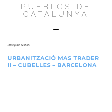
Saltar
PUEBLOS DE
al
CATALUNYA
contenido
Cambiar modo de navegación
30 de junio de 2023
URBANITZACIÓ MAS TRADER
II – CUBELLES – BARCELONA