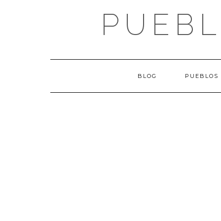
Saltar
PUEBL
al
contenido
BLOG
PUEBLOS