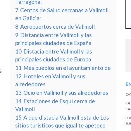
Tarragona:
7
Centos de Salud cercanas a Vallmoll
en Galicia:
8
Aeropuertos cerca de Vallmoll
9
Distancia entre Vallmoll y las
principales ciudades de España
10
Distacia entre Vallmoll y las
principales ciudades de Europa
11
Más pueblos en el ayuntamiento de
s
12
Hoteles en Vallmoll y sus
alrededores
E
13
Ocio en Vallmoll y sus alrededores
CA
14
Estaciones de Esqui cerca de
IGL
Vallmoll
CA
15
A que distacia Vallmoll esta de Los
LO
SU
sitios turisticos que igual te apetece