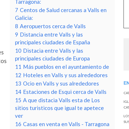
Tarragona:
7
Centos de Salud cercanas a Valls en
Galicia:
8
Aeropuertos cerca de Valls
9
Distancia entre Valls y las
principales ciudades de España
10
Distacia entre Valls y las
es
principales ciudades de Europa
tos
11
Más pueblos en el ayuntamiento de
12
Hoteles en Valls y sus alrededores
13
Ocio en Valls y sus alrededores
E
14
Estaciones de Esqui cerca de Valls
CA
15
A que distacia Valls esta de Los
IGL
sitios turisticos que igual te apetece
CA
ver
LO
SU
16
Casas en venta en Valls - Tarragona