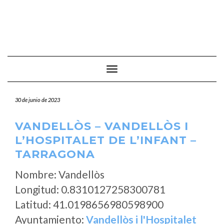
Cambiar modo de navegación
30 de junio de 2023
VANDELLÒS – VANDELLÒS I
L’HOSPITALET DE L’INFANT –
TARRAGONA
Nombre: Vandellòs
Longitud: 0.8310127258300781
Latitud: 41.0198656980598900
Ayuntamiento:
Vandellòs i l'Hospitalet