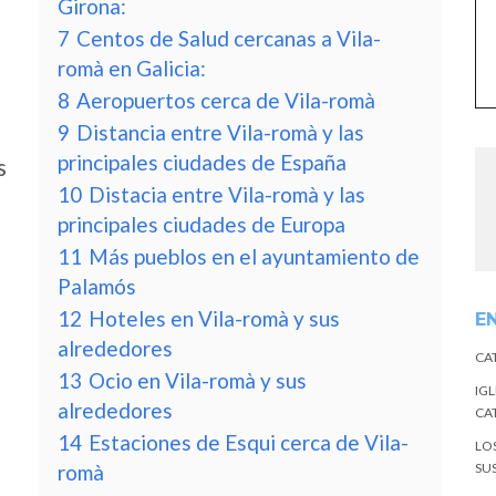
Girona:
7
Centos de Salud cercanas a Vila-
romà en Galicia:
8
Aeropuertos cerca de Vila-romà
9
Distancia entre Vila-romà y las
principales ciudades de España
s
10
Distacia entre Vila-romà y las
principales ciudades de Europa
11
Más pueblos en el ayuntamiento de
Palamós
12
Hoteles en Vila-romà y sus
E
alrededores
CA
13
Ocio en Vila-romà y sus
IGL
alrededores
CA
14
Estaciones de Esqui cerca de Vila-
LO
romà
SU