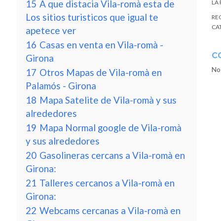
15
A que distacia Vila-romà esta de
LA
Los sitios turisticos que igual te
RE
CA
apetece ver
16
Casas en venta en Vila-romà -
C
Girona
No
17
Otros Mapas de Vila-romà en
Palamós - Girona
18
Mapa Satelite de Vila-romà y sus
alrededores
19
Mapa Normal google de Vila-romà
y sus alrededores
20
Gasolineras cercans a Vila-romà en
Girona:
21
Talleres cercanos a Vila-romà en
Girona:
22
Webcams cercanas a Vila-romà en