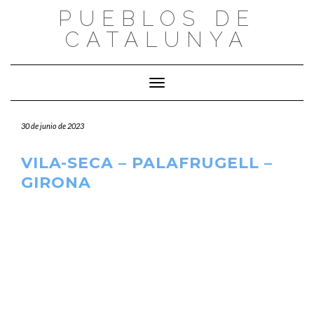
Saltar
PUEBLOS DE
al
CATALUNYA
contenido
Cambiar modo de navegación
30 de junio de 2023
VILA-SECA – PALAFRUGELL –
GIRONA