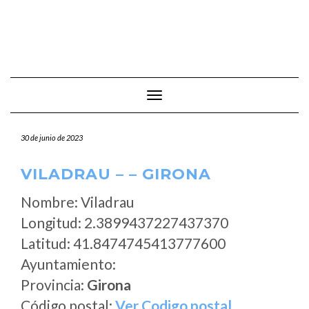
Cambiar modo de navegación
30 de junio de 2023
VILADRAU – – GIRONA
Nombre: Viladrau
Longitud: 2.3899437227437370
Latitud: 41.8474745413777600
Ayuntamiento:
Provincia:
Girona
Código postal:
Ver Codigo postal