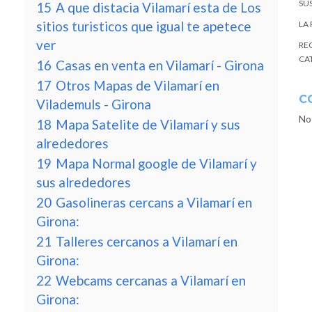
SU
15
A que distacia Vilamarí esta de Los
sitios turisticos que igual te apetece
LA
ver
RE
CA
16
Casas en venta en Vilamarí - Girona
17
Otros Mapas de Vilamarí en
C
Vilademuls - Girona
No
18
Mapa Satelite de Vilamarí y sus
alrededores
19
Mapa Normal google de Vilamarí y
sus alrededores
20
Gasolineras cercans a Vilamarí en
Girona:
21
Talleres cercanos a Vilamarí en
Girona:
22
Webcams cercanas a Vilamarí en
Girona: