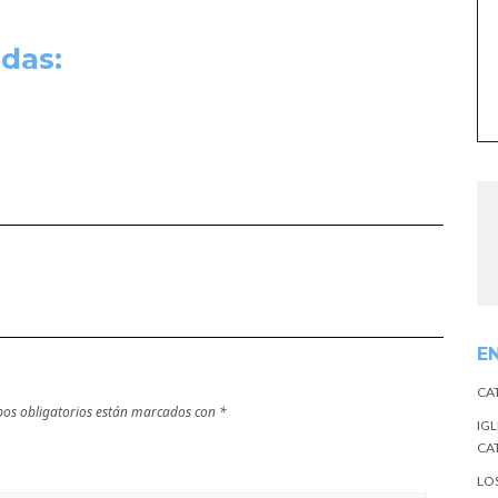
das:
E
CA
os obligatorios están marcados con
*
IGL
CA
LO