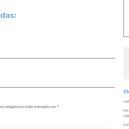
das:
E
CA
os obligatorios están marcados con
*
IGL
CA
LO