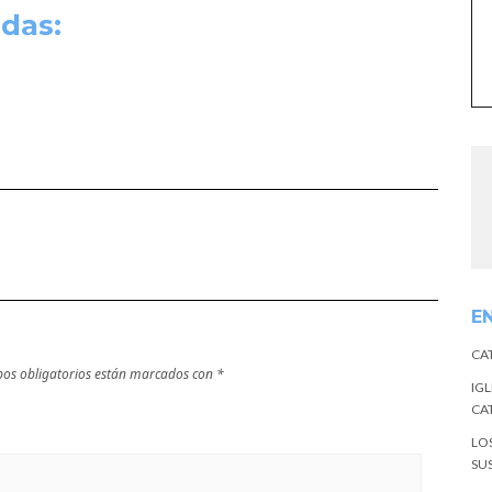
das:
E
CA
os obligatorios están marcados con
*
IGL
CA
LO
SU