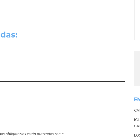
das:
E
CA
IGL
CA
os obligatorios están marcados con
*
LO