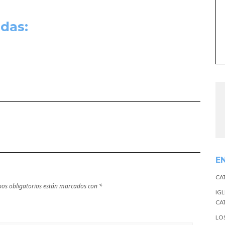
das:
E
CA
os obligatorios están marcados con
*
IGL
CA
LO