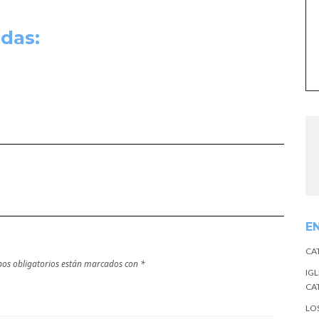
das:
E
CA
os obligatorios están marcados con
*
IGL
CA
LO