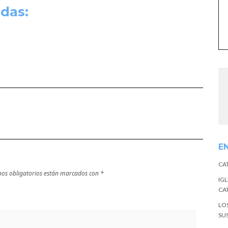
das:
E
CA
os obligatorios están marcados con
*
IGL
CA
LO
SU