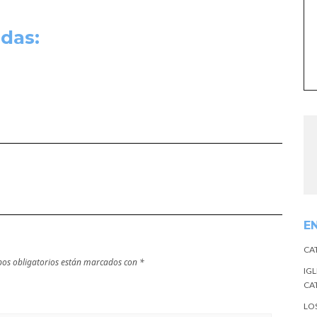
das:
E
CA
os obligatorios están marcados con
*
IGL
CA
LO