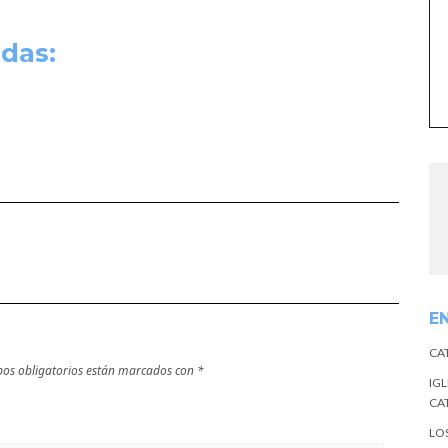
das:
E
CA
os obligatorios están marcados con
*
IGL
CA
LO