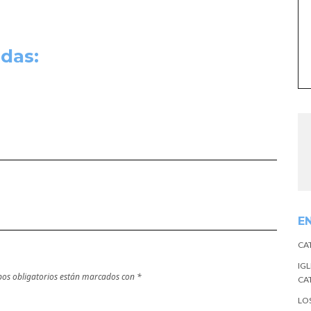
das:
E
CA
IGL
os obligatorios están marcados con
*
CA
LO