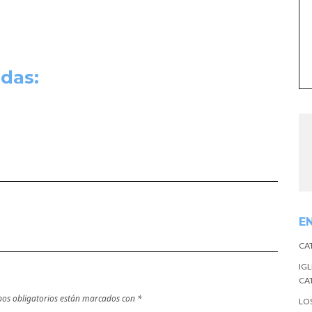
das:
E
CA
IGL
CA
os obligatorios están marcados con
*
LO