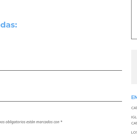
das:
E
CA
IGL
os obligatorios están marcados con
*
CA
LO