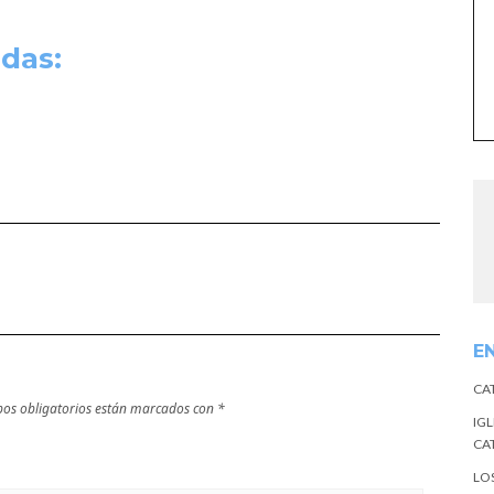
das:
E
CA
os obligatorios están marcados con
*
IGL
CA
LO