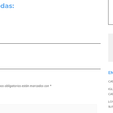
das:
E
CA
os obligatorios están marcados con
*
IGL
CA
LO
SU