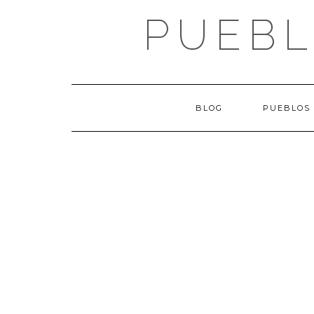
Saltar
PUEBL
al
contenido
BLOG
PUEBLOS