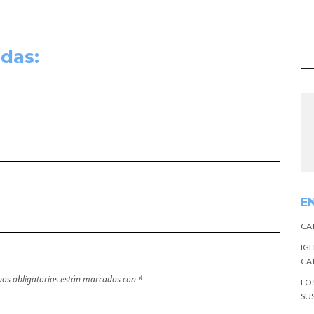
das:
E
CA
IGL
CA
os obligatorios están marcados con
*
LO
SU