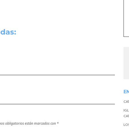
das:
E
CA
IGL
CA
os obligatorios están marcados con
*
LO