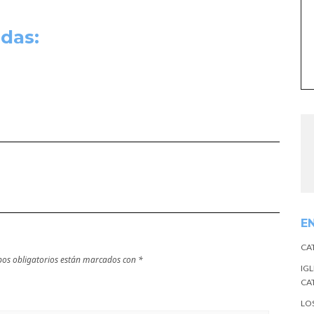
das:
E
CA
os obligatorios están marcados con
*
IGL
CA
LO