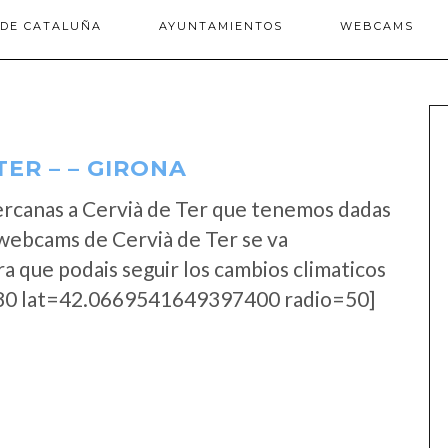
 DE CATALUÑA
AYUNTAMIENTOS
WEBCAMS
ER – – GIRONA
ercanas a Cervià de Ter que tenemos dadas
 webcams de Cervià de Ter se va
a que podais seguir los cambios climaticos
0 lat=42.0669541649397400 radio=50]