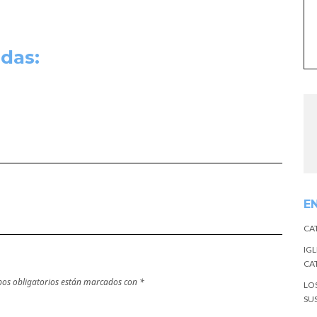
das:
E
CA
IGL
CA
os obligatorios están marcados con
*
LO
SU